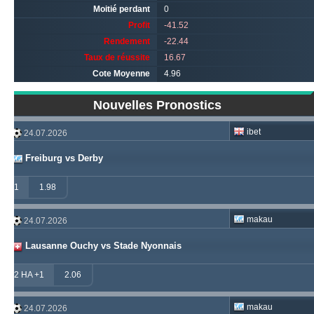
Moitié perdant
0
Profit
-41.52
Rendement
-22.44
Taux de réussite
16.67
Cote Moyenne
4.96
Nouvelles Pronostics
ibet
24.07.2026
Freiburg vs Derby
1
1.98
makau
24.07.2026
Lausanne Ouchy vs Stade Nyonnais
2 HA +1
2.06
makau
24.07.2026