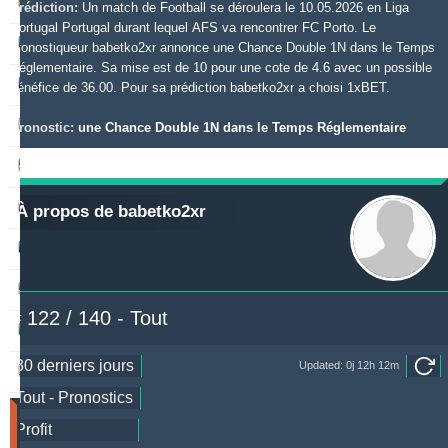
windrawwin
603.13
3.14 %
Prédiction:
Un match de Football se déroulera le 10.05.2026 en Liga
Portugal Portugal durant lequel AFS va rencontrer FC Porto. Le
betman
538.76
12.14 %
pronostiqueur babetko2xr annonce une Chance Double 1N dans le Temps
Réglementaire. Sa mise est de 10 pour une cote de 4.6 avec un possible
igariok10
531.19
6.39 %
bénéfice de 36.00. Pour sa prédiction babetko2xr a choisi 1xBET.
kichwa2xr
466.67
17.64 %
Pronostic:
une Chance Double 1N dans le Temps Réglementaire
franko
345.48
2.95 %
sf49ers
339.73
4.45 %
À propos de babetko2xr
masterofbet777
265.29
21.89 %
jacksparrow
246.73
4.09 %
# 122 / 140 - Tout
samispaco
232.47
0.79 %
Updated: 0j 12h 12m
hamkam2xr
199.59
2.68 %
Matches
Gagnant
(Les