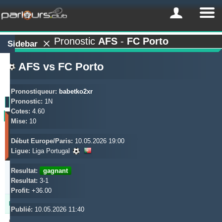
Pronostic
AFS
-
FC Porto
Sidebar
AFS
vs
FC Porto
Pronostiqueur:
babetko2xr
Pronostic:
1N
Cotes:
4.60
Profit
Mise:
10
(Les
30
Début Europe/Paris:
10.05.2026 19:00
derniers
Ligue:
Liga Portugal
jours)
Updated:
Resultat:
gagnant
0j
Resultat:
3-1
8h
44m
Profit:
+36.00
Pronostiqueur
Profit
Rendement
Publié:
10.05.2026 11:40