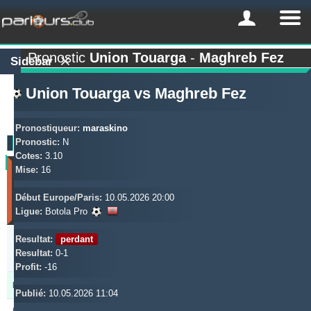
Pronostic
Union Touarga
-
Maghreb Fez
Sidebar
Union Touarga
vs
Maghreb Fez
Pronostiqueur:
maraskino
Pronostic:
N
Cotes:
3.10
Profit
Mise:
16
(Les
30
Début Europe/Paris:
10.05.2026 20:00
derniers
Ligue:
Botola Pro
jours)
Updated:
Resultat:
perdant
0j
Resultat:
0-1
18h
34m
Profit:
-16
Pronostiqueur
Profit
Rendement
Publié:
10.05.2026 11:04