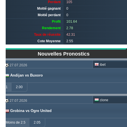
Perdant
105
Moitié gagnant
0
Moitié perdant
0
Profit
101.64
Rendement
2.78
Taux de réussite
42.31
Cote Moyenne
2.55
Nouvelles Pronostics
ibet
27.07.2026
Andijan vs Buxoro
1
2.00
clone
27.07.2026
Grobina vs Ogre United
Moins de 2.5
2.05