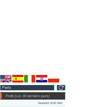
Profit (Les 30 derniers jours)
Updated: 0j 6h 24m