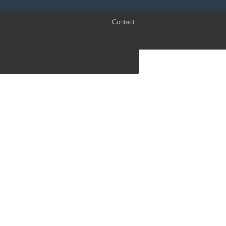
Contact