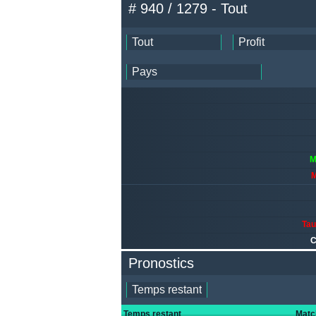
# 940 / 1279 - Tout
M
M
Tau
C
Pronostics
Temps restant
Matc