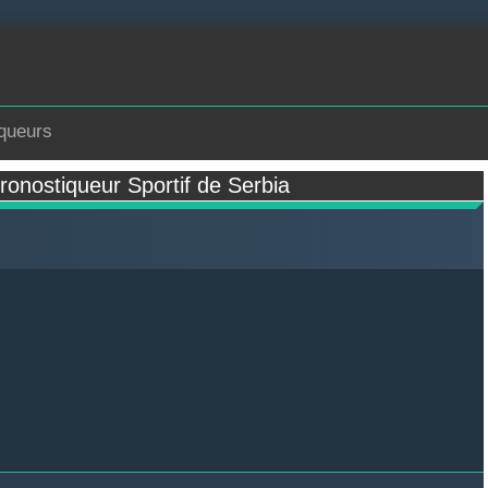
queurs
Pronostiqueur Sportif de Serbia