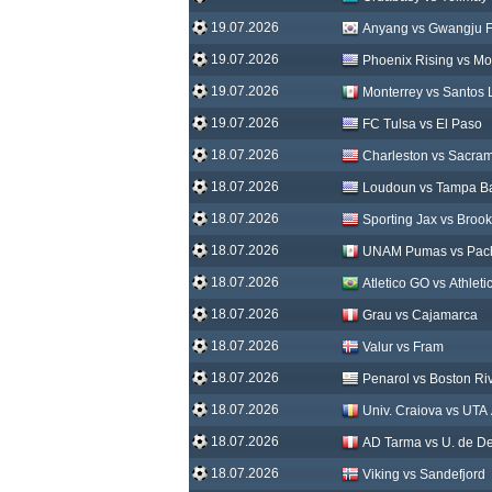
19.07.2026
Anyang vs Gwangju 
19.07.2026
Phoenix Rising vs Mo
19.07.2026
Monterrey vs Santos
19.07.2026
FC Tulsa vs El Paso
18.07.2026
Charleston vs Sacra
18.07.2026
Loudoun vs Tampa B
18.07.2026
Sporting Jax vs Brook
18.07.2026
UNAM Pumas vs Pac
18.07.2026
Atletico GO vs Athleti
18.07.2026
Grau vs Cajamarca
18.07.2026
Valur vs Fram
18.07.2026
Penarol vs Boston Ri
18.07.2026
Univ. Craiova vs UTA
18.07.2026
AD Tarma vs U. de D
18.07.2026
Viking vs Sandefjord