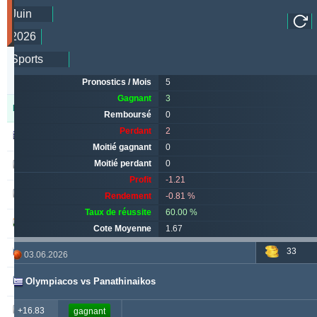
30
derniers
jours)
Updated:
0j
3h
Pronostics / Mois
5
22m
Gagnant
3
Pronostiqueur
Gagnant
Remboursé
Perdant
Remboursé
0
Perdant
2
alepou
853
65
367
Moitié gagnant
0
Moitié perdant
0
vitibet
515
33
353
Profit
-1.21
soccervista
458
27
319
Rendement
-0.81 %
Taux de réussite
60.00 %
vije
456
44
430
Cote Moyenne
1.67
babetko
33
428
2
542
03.06.2026
hovi
Olympiacos vs Panathinaikos
366
28
361
liobet
344
8
372
+16.83
gagnant