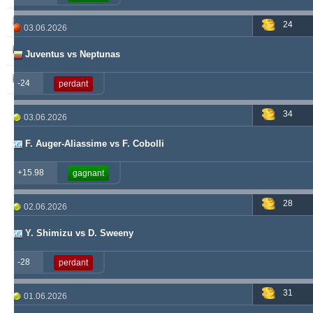
adibet
329
29
450
24
03.06.2026
jose
318
70
335
Juventus vs Neptunas
ibet
240
0
222
-24
perdant
34
03.06.2026
F. Auger-Aliassime vs F. Cobolli
+15.98
gagnant
28
02.06.2026
Y. Shimizu vs D. Sweeny
-28
perdant
31
01.06.2026