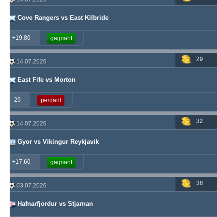
Cove Rangers vs East Kilbride
+19.80
gagnant
29
14.07.2026
East Fife vs Morton
-29
perdant
32
14.07.2026
Gyor vs Vikingur Reykjavik
+17.60
gagnant
38
03.07.2026
Hafnarfjordur vs Stjarnan