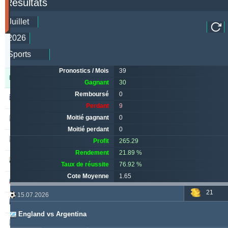
Resultats
30
derniers
jours)
Updated:
0j
6h
46m
Pronostics / Mois
39
Pronostiqueur
Gagnant
Remboursé
Perdant
Gagnant
30
Remboursé
0
alepou
853
65
367
Perdant
9
Moitié gagnant
0
vitibet
515
33
353
Moitié perdant
0
soccervista
458
27
319
Profit
265.29
Rendement
21.89 %
vije
456
44
430
Taux de réussite
76.92 %
Cote Moyenne
1.65
babetko
428
2
542
21
15.07.2026
hovi
366
28
361
England vs Argentina
liobet
344
8
372