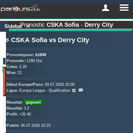
Pronostic
CSKA Sofia
-
Derry City
Sidebar
CSKA Sofia
vs
Derry City
Pronostiqueur:
b1848
Pronostic:
LDM Oui
Cotes:
2.20
Profit
Mise:
22
(Les
30
Début Europe/Paris:
09.07.2026 20:00
derniers
Ligue:
Europa League - Qualification
jours)
Updated:
Resultat:
gagnant
0j
Resultat:
3-2
12h
58m
Profit:
+26.40
Pronostiqueur
Profit
Rendement
Publié:
06.07.2026 15:23