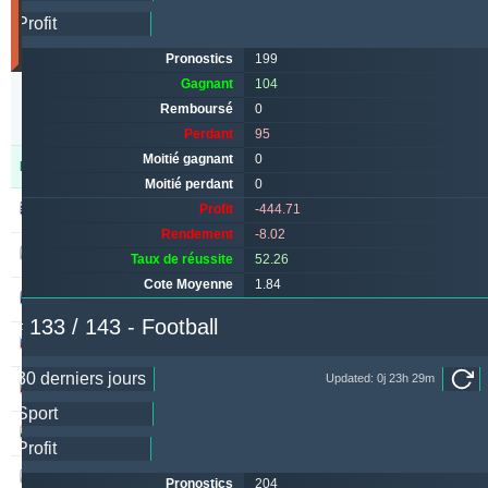
30
derniers
jours)
Pronostics
199
Gagnant
104
Updated:
0j
Remboursé
0
12h
57m
Perdant
95
Moitié gagnant
0
Pronostiqueur
Gagnant
Remboursé
Perdant
Moitié perdant
0
alepou
963
65
Profit
-444.71
400
Rendement
-8.02
vitibet
390
24
267
Taux de réussite
52.26
Cote Moyenne
1.84
hovi
387
28
358
# 133 / 143 - Football
babetko
374
2
437
Updated: 0j 23h 29m
ivantsochev
369
46
500
vije
337
31
330
soccervista
333
20
227
Pronostics
204