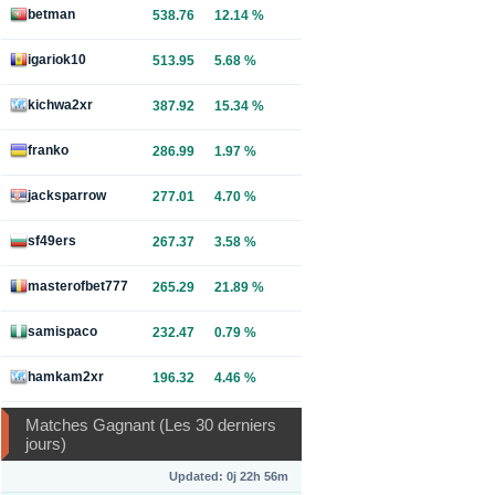
betman
538.76
12.14 %
igariok10
513.95
5.68 %
kichwa2xr
387.92
15.34 %
franko
286.99
1.97 %
jacksparrow
277.01
4.70 %
sf49ers
267.37
3.58 %
masterofbet777
265.29
21.89 %
samispaco
232.47
0.79 %
hamkam2xr
196.32
4.46 %
Matches Gagnant (Les 30 derniers
jours)
Updated: 0j 22h 56m