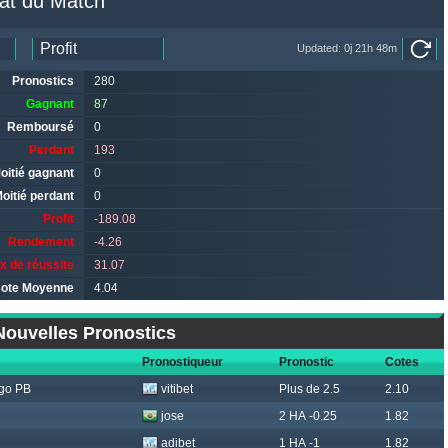
tat du Match
Updated: 0j 21h 48m
Pronostics
280
Gagnant
87
Remboursé
0
Perdant
193
oitié gagnant
0
oitié perdant
0
Profit
-189.08
Rendement
-4.26
x de réussite
31.07
ote Moyenne
4.04
Nouvelles Pronostics
Pronostiqueur
Pronostic
Cotes
ogo PB
vitibet
Plus de 2.5
2.10
jose
2 HA -0.25
1.82
adibet
1 HA -1
1.82