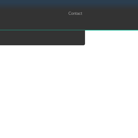
Contact