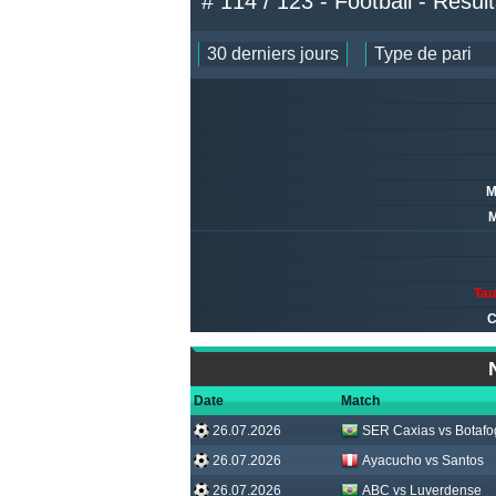
# 114 / 123 - Football - Résul
M
M
Tau
C
Date
Match
26.07.2026
SER Caxias vs Botaf
26.07.2026
Ayacucho vs Santos
26.07.2026
ABC vs Luverdense