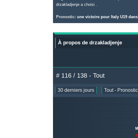
drzakladjenje a choisi .
Pronostic:
une victoire pour Italy U19 dan
À propos de drzakladjenje
# 116 / 138 - Tout
M
M