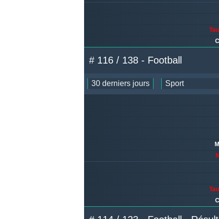
Tau
C
# 116 / 138 - Football
M
M
Tau
C