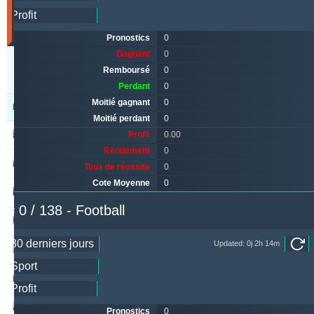
30
derniers
jours)
Pronostics
0
Gagnant
0
Updated:
0j
Remboursé
0
15h
41m
Perdant
0
Moitié gagnant
0
Pronostiqueur
Gagnant
Remboursé
Perdant
Moitié perdant
0
alepou
922
58
Profit
0.00
369
Rendement
0
ivantsochev
573
71
721
Taux de réussite
0
Cote Moyenne
0
hovi
374
20
332
# 0 / 138 - Football
drzakladjenje
313
13
470
Updated: 0j 2h 14m
vitibet
312
23
211
babetko
297
2
315
vije
277
29
265
Pronostics
0