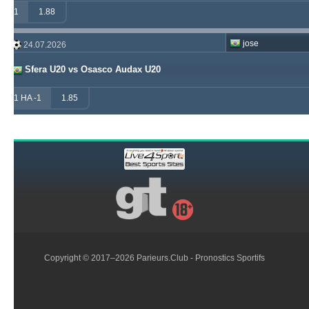
1
1.88
jose
24.07.2026
Sfera U20 vs Osasco Audax U20
1 HA -1
1.85
Copyright © 2017–2026
Parieurs.Club
- Pronostics Sportifs