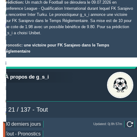
windrawwin
603.13
3.14 %
Prédiction:
Un match de Football se déroulera le 09.07.2026 en
Conference League - Qualification International durant lequel FK Sarajevo
betman
538.76
12.14 %
va rencontrer Inter Turku. Le pronostiqueur g_s_i annonce une victoire
pour FK Sarajevo dans le Temps Réglementaire. Sa mise est de 10 pour
igariok10
507.50
4.78 %
une cote de 1.98 avec un possible bénéfice de 9.80. Pour sa prédiction
g_s_i a choisi Unibet.
kichwa2xr
488.44
20.53 %
Pronostic:
une victoire pour FK Sarajevo dans le Temps
jacksparrow
267.02
4.59 %
Réglementaire
masterofbet777
265.29
21.89 %
prospurs19
238.16
12.79 %
À propos de g_s_i
hamkam2xr
216.25
5.25 %
sf49ers
214.89
2.87 %
# 21 / 137 - Tout
franko
193.95
0.59 %
Updated: 0j 8h 57m
Matches
Gagnant
(Les