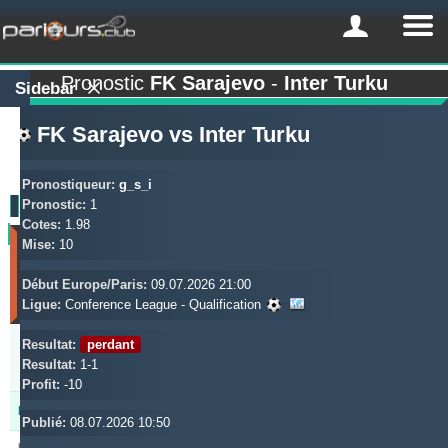
Pronostic
FK Sarajevo
-
Inter Turku
Sidebar
FK Sarajevo
vs
Inter Turku
Pronostiqueur:
g_s_i
Pronostic:
1
Cotes:
1.98
Profit
Mise:
10
(Les
30
Début Europe/Paris:
09.07.2026 21:00
derniers
Ligue:
Conference League - Qualification
jours)
Updated:
Resultat:
perdant
0j
Resultat:
1-1
10h
18m
Profit:
-10
Pronostiqueur
Profit
Rendement
Publié:
08.07.2026 10:50