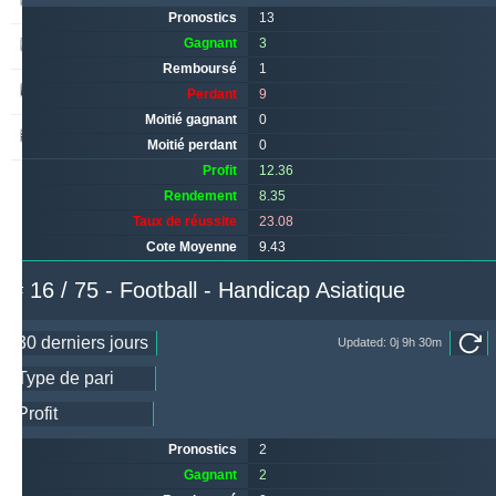
336
8
376
Pronostics
13
Gagnant
3
adibet
324
30
449
Remboursé
1
jose
323
71
332
Perdant
9
Moitié gagnant
0
ibet
251
0
231
Moitié perdant
0
Profit
12.36
Rendement
8.35
Taux de réussite
23.08
Cote Moyenne
9.43
# 16 / 75 - Football - Handicap Asiatique
Updated: 0j 9h 30m
Pronostics
2
Gagnant
2