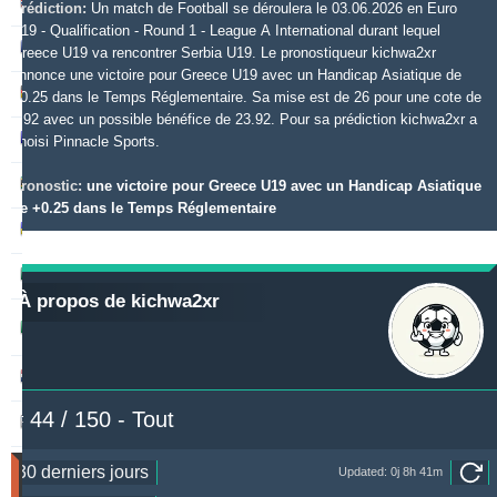
ibet
780.31
6.09 %
Prédiction:
Un match de Football se déroulera le 03.06.2026 en Euro
U19 - Qualification - Round 1 - League A International durant lequel
jontips
673.53
14.43 %
Greece U19 va rencontrer Serbia U19. Le pronostiqueur kichwa2xr
annonce une victoire pour Greece U19 avec un Handicap Asiatique de
windrawwin
524.28
2.22 %
+0.25 dans le Temps Réglementaire. Sa mise est de 26 pour une cote de
1.92 avec un possible bénéfice de 23.92. Pour sa prédiction kichwa2xr a
igariok10
420.15
3.22 %
choisi Pinnacle Sports.
razf
379.55
11.26 %
Pronostic:
une victoire pour Greece U19 avec un Handicap Asiatique
de +0.25 dans le Temps Réglementaire
franko
366.86
1.35 %
betman
337.72
8.17 %
À propos de kichwa2xr
bonny
288.35
16.51 %
software
tennizexpert
281.76
13.71 %
# 44 / 150 - Tout
awesome701
222.84
26.06 %
Matches
Updated: 0j 8h 41m
Gagnant