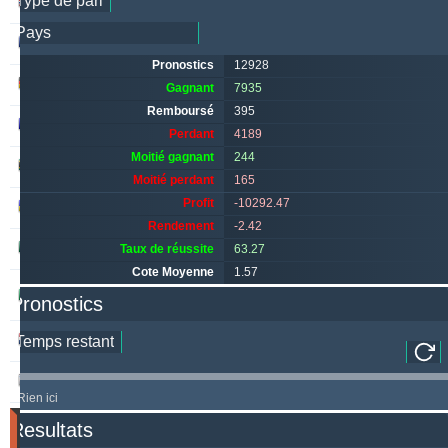
ibet
780.31
6.09 %
jontips
673.53
14.43 %
Pronostics
12928
windrawwin
524.28
2.22 %
Gagnant
7935
Remboursé
395
igariok10
420.15
3.22 %
Perdant
4189
Moitié gagnant
244
razf
379.55
11.26 %
Moitié perdant
165
Profit
-10292.47
franko
366.86
1.35 %
Rendement
-2.42
betman
337.72
8.17 %
Taux de réussite
63.27
Cote Moyenne
1.57
bonny
288.35
16.51 %
Pronostics
software
tennizexpert
281.76
13.71 %
awesome701
222.84
26.06 %
Rien ici
Matches
Resultats
Gagnant