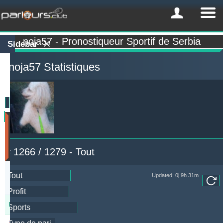
noja57 - Pronostiqueur Sportif de Serbia
Sidebar
noja57 Statistiques
Profit
(Les
30
derniers
# 1266 / 1279 - Tout
jours)
Updated:
0j
Updated: 0j 9h 31m
2h
23m
Pronostiqueur
Profit
Rendement