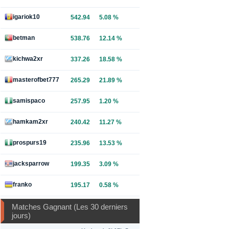
igariok10
542.94
5.08 %
betman
538.76
12.14 %
kichwa2xr
337.26
18.58 %
masterofbet777
265.29
21.89 %
samispaco
257.95
1.20 %
hamkam2xr
240.42
11.27 %
prospurs19
235.96
13.53 %
jacksparrow
199.35
3.09 %
franko
195.17
0.58 %
Matches Gagnant (Les 30 derniers
jours)