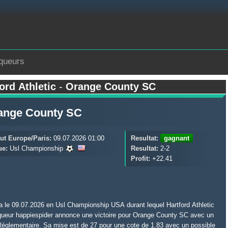
queurs
ord Athletic
-
Orange County SC
ange County SC
ut Europe/Paris:
09.07.2026 01:00
Resultat:
gagnant
ue:
Usl Championship
Resultat:
2-2
Profit:
+22.41
a le 09.07.2026 en Usl Championship USA durant lequel Hartford Athletic
queur happiespider annonce une victoire pour Orange County SC avec un