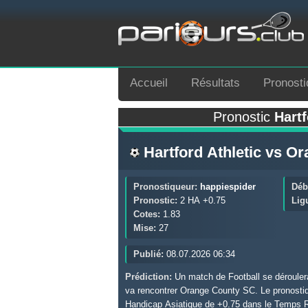
Accueil
Résultats
Pronosti
Pronostic
Hartf
Hartford Athletic
vs
Or
Pronostiqueur:
happiespider
Déb
Pronostic:
2 HA +0.75
Lig
Cotes:
1.83
Mise:
27
Publié:
08.07.2026 06:34
Prédiction:
Un match de Football se dérouler
va rencontrer Orange County SC. Le pronosti
Handicap Asiatique de +0.75 dans le Temps Réglementaire. Sa mise est de 27 pour une cote de 1.83 avec un possible