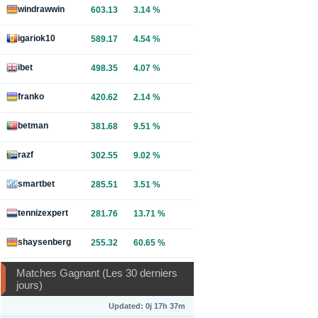
windrawwin
603.13
3.14 %
igariok10
589.17
4.54 %
ibet
498.35
4.07 %
franko
420.62
2.14 %
betman
381.68
9.51 %
razf
302.55
9.02 %
smartbet
285.51
3.51 %
tennizexpert
281.76
13.71 %
shaysenberg
255.32
60.65 %
Matches Gagnant (Les 30 derniers
jours)
Updated: 0j 17h 37m