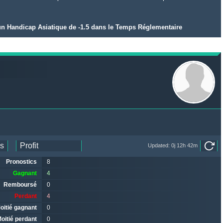
une victoire pour Norway avec un Handicap Asiatique de -1.5 dans le Temps Réglementaire
Updated: 0j 12h 42m
Pronostics
8
Gagnant
4
Remboursé
0
Perdant
4
oitié gagnant
0
oitié perdant
0