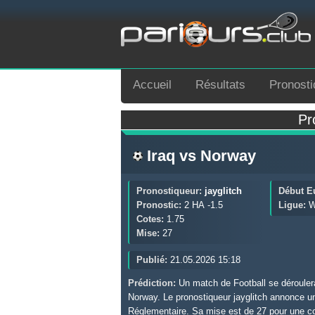
Accueil
Résultats
Pronosti
Pr
Iraq
vs
Norway
Pronostiqueur:
jayglitch
Début E
Pronostic:
2 HA -1.5
Ligue:
W
Cotes:
1.75
Mise:
27
Publié:
21.05.2026 15:18
Prédiction:
Un match de Football se déroulera
Norway. Le pronostiqueur jayglitch annonce une victo
Réglementaire. Sa mise est de 27 pour une co