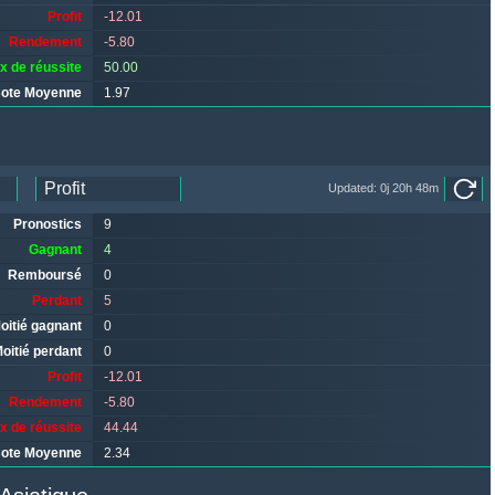
Profit
-12.01
Rendement
-5.80
x de réussite
50.00
ote Moyenne
1.97
Updated: 0j 20h 48m
Pronostics
9
Gagnant
4
Remboursé
0
Perdant
5
oitié gagnant
0
oitié perdant
0
Profit
-12.01
Rendement
-5.80
x de réussite
44.44
ote Moyenne
2.34