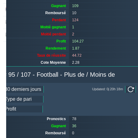
Gagnant
109
drzakladjenje
313
13
470
Remboursé
10
Perdant
124
liobet
241
6
289
Moitié gagnant
1
Moitié perdant
2
adibet
238
23
316
Profit
104.27
Rendement
1.87
Taux de réussite
44.72
Cote Moyenne
2.28
# 95 / 107 - Football - Plus de / Moins de
Updated: 0j 20h 18m
Pronostics
78
Gagnant
36
Remboursé
0