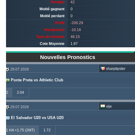
Perdant
42
Moitié gagnant
0
Moitié perdant
0
Profit
-200.29
Rendement
-10.16
Taux de réussite
46.15
Cote Moyenne
1.97
Nouvelles Pronostics
sharptipster
29.07.2026
Ponte Preta vs Athletic Club
2
2.04
vije
29.07.2026
El Salvador U20 vs USA U20
1 HA +1.75 (2MT)
1.72