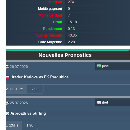
Perdant
274
Moitié gagnant
0
Moitié perdant
7
Profit
15.18
Rendement
0.13
Taux de réussite
43.35
Cote Moyenne
2.28
Nouvelles Pronostics
jose
26.07.2026
Hradec Kralove vs FK Pardubice
2 HA +0.25
2.00
ibet
25.07.2026
Arbroath vs Stirling
1 (2MT)
1.90