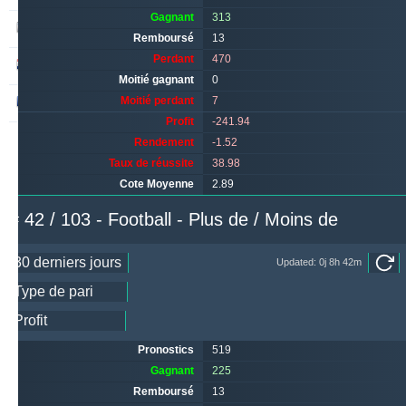
Gagnant
313
soccervista
267
17
182
Remboursé
13
Perdant
470
maraskino
264
0
267
Moitié gagnant
0
Moitié perdant
7
valderamma
226
3
211
Profit
-241.94
Rendement
-1.52
Taux de réussite
38.98
Cote Moyenne
2.89
# 42 / 103 - Football - Plus de / Moins de
Updated: 0j 8h 42m
Pronostics
519
Gagnant
225
Remboursé
13