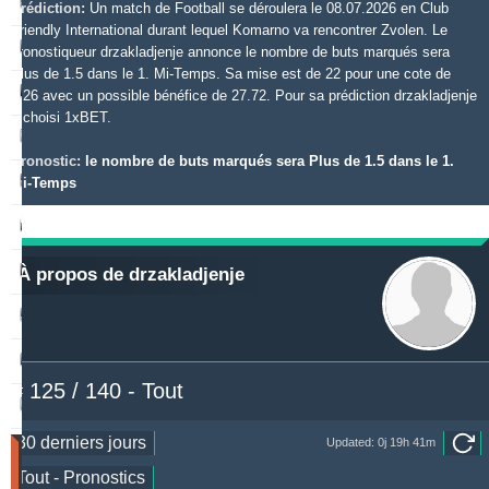
windrawwin
603.13
3.14 %
Prédiction:
Un match de Football se déroulera le 08.07.2026 en Club
Friendly International durant lequel Komarno va rencontrer Zvolen. Le
betman
538.76
12.14 %
pronostiqueur drzakladjenje annonce le nombre de buts marqués sera
Plus de 1.5 dans le 1. Mi-Temps. Sa mise est de 22 pour une cote de
igariok10
531.19
6.39 %
2.26 avec un possible bénéfice de 27.72. Pour sa prédiction drzakladjenje
a choisi 1xBET.
kichwa2xr
466.67
17.64 %
Pronostic:
le nombre de buts marqués sera Plus de 1.5 dans le 1.
franko
345.48
2.95 %
Mi-Temps
sf49ers
339.73
4.45 %
masterofbet777
265.29
21.89 %
À propos de drzakladjenje
jacksparrow
246.73
4.09 %
samispaco
232.47
0.79 %
# 125 / 140 - Tout
hamkam2xr
199.59
2.68 %
Updated: 0j 19h 41m
Matches
Gagnant
(Les