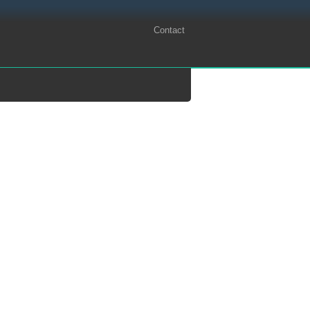
Contact