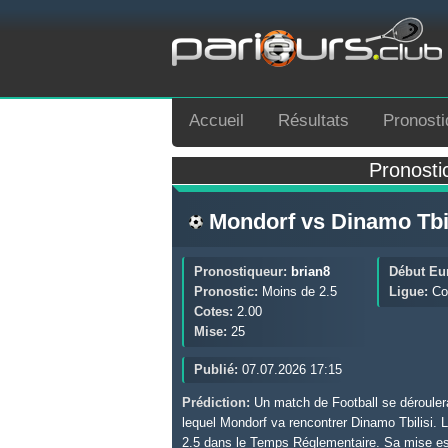
Accueil
Résultats
Pronosti
Pronost
Mondorf
vs
Dinamo Tbil
Pronostiqueur:
brian8
Début Eu
Pronostic:
Moins de 2.5
Ligue:
Co
Cotes:
2.00
Mise:
25
Publié:
07.07.2026 17:15
Prédiction:
Un match de Football se déroulera
lequel Mondorf va rencontrer Dinamo Tbilisi.
2.5 dans le Temps Réglementaire. Sa mise est