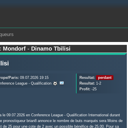
queurs
ic
Mondorf
-
Dinamo Tbilisi
isi
rope/Paris:
09.07.2026 19:15
Resultat:
perdant
nference League - Qualification
Resultat:
1-2
Profit:
-25
 le 09.07.2026 en Conference League - Qualification International durant
 Le pronostiqueur brian8 annonce le nombre de buts marqués sera Moins de
 de 25 pour une cote de 2 avec un possible bénéfice de 25.00. Pour sa