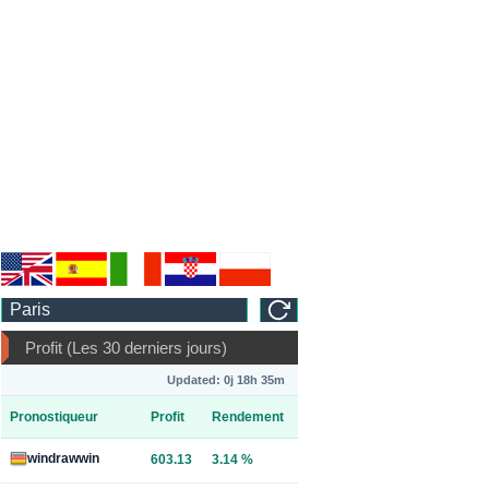
Profit (Les 30 derniers jours)
Updated: 0j 18h 35m
Pronostiqueur
Profit
Rendement
windrawwin
603.13
3.14 %