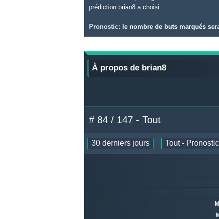
prédiction brian8 a choisi .
Pronostic:
le nombre de buts marqués ser
À propos de brian8
# 84 / 147 - Tout
M
M