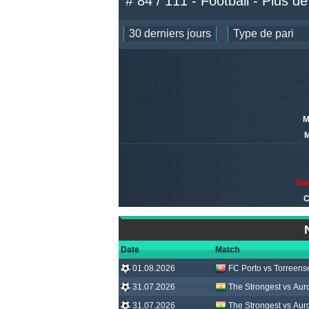
# 84 / 111 - Football - Plus d
M
M
Tau
C
Date
Match
01.08.2026
FC Porto vs Torreens
31.07.2026
The Strongest vs Aur
31.07.2026
The Strongest vs Aur