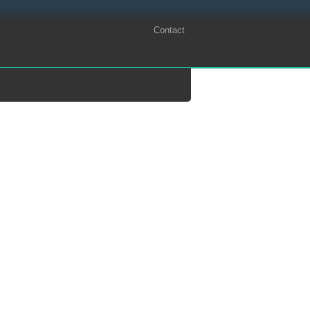
Contact