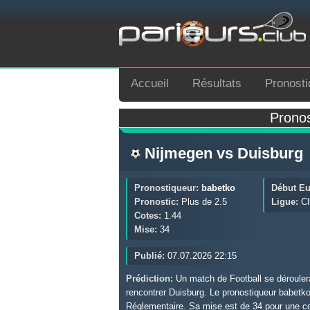
Accueil
Résultats
Pronosti
Prono
Nijmegen
vs
Duisburg
Pronostiqueur:
babetko
Début Eu
Pronostic:
Plus de 2.5
Ligue:
Cl
Cotes:
1.44
Mise:
34
Publié:
07.07.2026 22:15
Prédiction:
Un match de Football se déroulera
rencontrer Duisburg. Le pronostiqueur babet
Réglementaire. Sa mise est de 34 pour une co