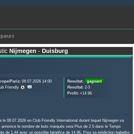
queurs
stic
Nijmegen
-
Duisburg
rope/Paris:
08.07.2026 14:00
Resultat:
gagnant
ub Friendly
Resultat:
2-3
Profit:
+14.96
 le 08.07.2026 en Club Friendly International durant lequel Nijmegen va
ko annonce le nombre de buts marqués sera Plus de 2.5 dans le Temps
te de 1.44 avec un possible bénéfice de 14.96. Pour sa prédiction babetko