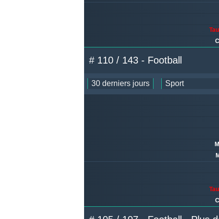
Tau
C
# 110 / 143 - Football
M
M
Tau
C