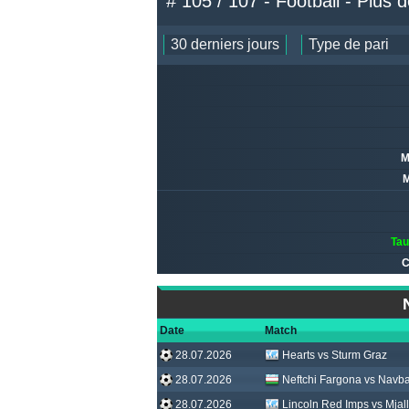
# 105 / 107 - Football - Plus 
M
M
Tau
C
Date
Match
28.07.2026
Hearts vs Sturm Graz
28.07.2026
Neftchi Fargona vs Nav
28.07.2026
Lincoln Red Imps vs Mjal