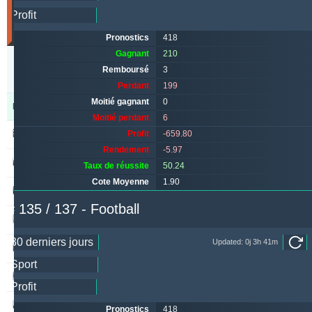
30
derniers
jours)
Pronostics
418
Gagnant
210
Updated:
0j
Remboursé
3
17h
9m
Perdant
199
Moitié gagnant
0
Pronostiqueur
Gagnant
Remboursé
Perdant
Moitié perdant
6
alepou
1048
72
Profit
-659.80
423
Rendement
-5.97
ivantsochev
507
60
650
Taux de réussite
50.24
Cote Moyenne
1.90
hovi
378
27
346
# 135 / 137 - Football
vitibet
357
23
241
Updated: 0j 3h 41m
babetko
331
2
373
drzakladjenje
313
13
470
vije
311
30
296
Pronostics
418