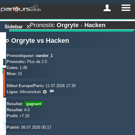
Pronostic
Orgryte
-
Hacken
Sidebar
Orgryte
vs
Hacken
Pronostiqueur:
xander_1
Pronostic:
Plus de 2.5
Cotes:
1.48
Profit
Mise:
15
(Les
30
Début Europe/Paris:
11.07.2026 17:30
derniers
Ligue:
Allsvenskan
jours)
Updated:
Resultat:
gagnant
0j
Resultat:
4-3
19h
30m
Profit:
+7.20
Pronostiqueur
Profit
Rendement
Publié:
08.07.2026 00:17