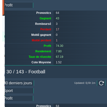
30
derniers
jours)
Pronostics
64
Gagnant
43
Updated:
0j
Remboursé
3
19h
29m
Perdant
17
Moitié gagnant
0
Pronostiqueur
Gagnant
Remboursé
Perdant
Moitié perdant
1
alepou
1066
74
Profit
74.30
436
Rendement
7.80
ivantsochev
448
58
598
Taux de réussite
67.19
Cote Moyenne
1.52
vitibet
377
23
258
# 30 / 143 - Football
hovi
376
29
351
Updated: 0j 6h 1m
babetko
367
2
424
vije
327
31
318
soccervista
319
18
219
Pronostics
64