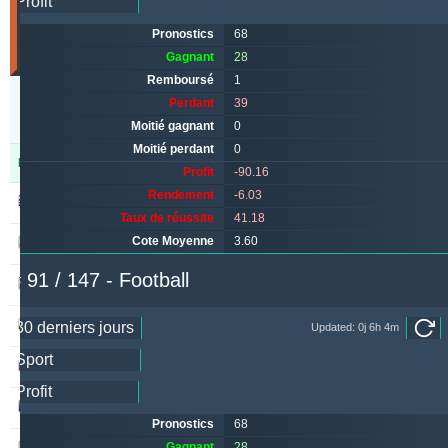
(Les
30
Pronostics
68
derniers
Gagnant
28
jours)
Remboursé
1
Updated:
Perdant
39
0j
21h
Moitié gagnant
0
54m
Moitié perdant
0
Pronostiqueur
Gagnant
Remboursé
Perdant
Profit
-90.16
Rendement
-6.03
alepou
849
65
364
Taux de réussite
41.18
Cote Moyenne
3.60
vitibet
516
33
355
# 91 / 147 - Football
soccervista
458
27
318
vije
454
44
434
Updated: 0j 6h 4m
babetko
427
2
540
hovi
366
27
359
Pronostics
68
liobet
Gagnant
28