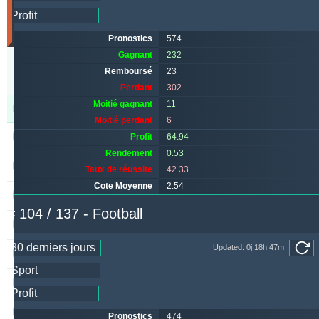
30
derniers
jours)
Pronostics
574
Gagnant
232
Updated:
0j
Remboursé
23
8h
15m
Perdant
302
Moitié gagnant
11
Pronostiqueur
Gagnant
Remboursé
Perdant
Moitié perdant
6
alepou
1066
74
Profit
64.94
436
Rendement
0.53
ivantsochev
448
58
598
Taux de réussite
42.33
Cote Moyenne
2.54
vitibet
377
23
258
# 104 / 137 - Football
hovi
376
29
351
Updated: 0j 18h 47m
babetko
367
2
424
vije
327
31
318
soccervista
319
18
219
Pronostics
474