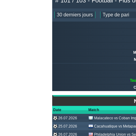
# 101 / 103 - Football - Plus 
M
M
Tau
C
Date
Match
26.07.2026
Malacateco vs Coban Imp
25.07.2026
Cacahuatique vs Metapa
26.07.2026
Philadelphia Union vs Se