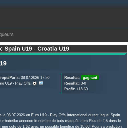
queurs
ic
Spain U19
-
Croatia U19
U19
rope/Paris:
08.07.2026 17:30
Resultat:
gagnant
ro U19 - Play Offs
Resultat:
3-0
Profit:
+18.60
 le 08.07.2026 en Euro U19 - Play Offs International durant lequel Spain
eur babetko annonce le nombre de buts marqués sera Plus de 2.5 dans le
une cote de 1.62 avec un possible bénéfice de 18.60. Pour sa prédiction