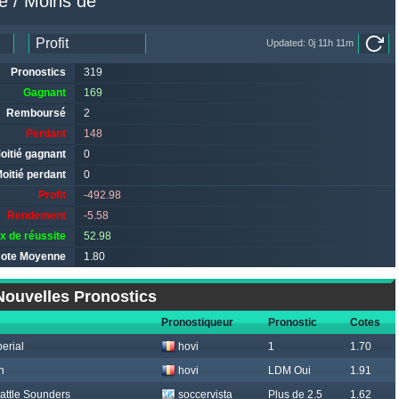
de / Moins de
Updated: 0j 11h 11m
Pronostics
319
Gagnant
169
Remboursé
2
Perdant
148
oitié gagnant
0
oitié perdant
0
Profit
-492.98
Rendement
-5.58
x de réussite
52.98
ote Moyenne
1.80
Nouvelles Pronostics
Pronostiqueur
Pronostic
Cotes
erial
hovi
1
1.70
n
hovi
LDM Oui
1.91
attle Sounders
soccervista
Plus de 2.5
1.62