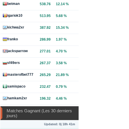
betman
538.76
12.14 %
igariok10
513.95
5.68 %
kichwa2xr
387.92
15.34 %
franko
286.99
1.97 %
jacksparrow
277.01
4.70 %
sf49ers
267.37
3.58 %
masterofbet777
265.29
21.89 %
samispaco
232.47
0.79 %
hamkam2xr
196.32
4.46 %
Matches Gagnant (Les 30 derniers
jours)
Updated: 0j 18h 41m