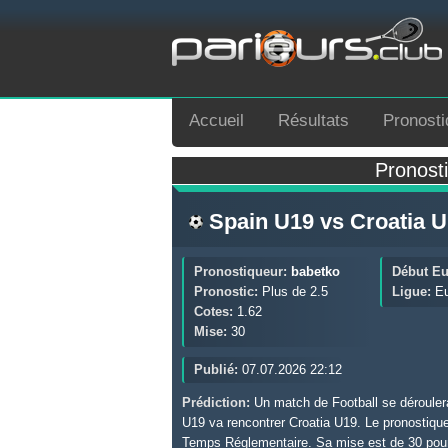
Accueil
Résultats
Pronosti
Pronost
Spain U19
vs
Croatia 
Pronostiqueur:
babetko
Début Eu
Pronostic:
Plus de 2.5
Ligue:
Eu
Cotes:
1.62
Mise:
30
Publié:
07.07.2026 22:12
Prédiction:
Un match de Football se déroulera
U19 va rencontrer Croatia U19. Le pronostiqu
Temps Réglementaire. Sa mise est de 30 pour 