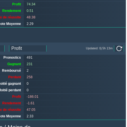
Profit
74.34
Rendement
0.51
x de réussite
48.38
ote Moyenne
2.29
Updated: 0j 5h 13m
Pronostics
491
Gagnant
231
Remboursé
2
Perdant
258
oitié gagnant
0
oitié perdant
0
Profit
-186.01
Rendement
-1.61
x de réussite
47.05
ote Moyenne
2.33