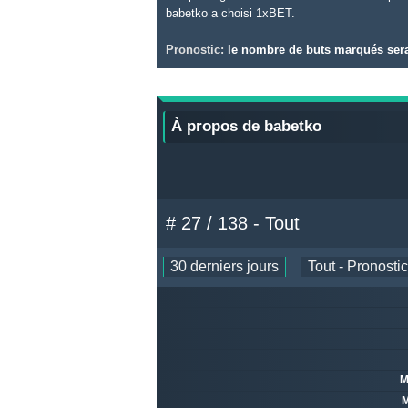
babetko a choisi 1xBET.
Pronostic:
le nombre de buts marqués sera
À propos de babetko
# 27 / 138 - Tout
M
M