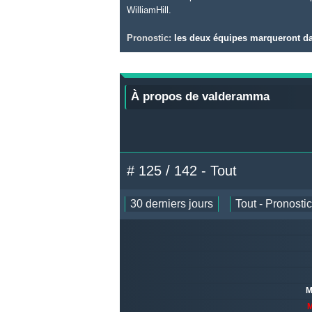
WilliamHill.
Pronostic:
les deux équipes marqueront d
À propos de valderamma
# 125 / 142 - Tout
M
M