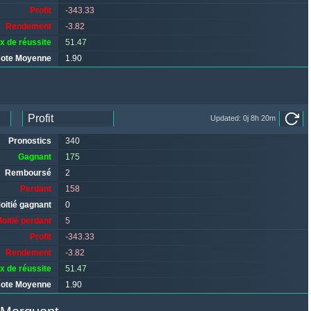
Profit
-343.33
Rendement
-3.82
x de réussite
51.47
ote Moyenne
1.90
Updated: 0j 8h 20m
Pronostics
340
Gagnant
175
Remboursé
2
Perdant
158
oitié gagnant
0
oitié perdant
5
Profit
-343.33
Rendement
-3.82
x de réussite
51.47
ote Moyenne
1.90