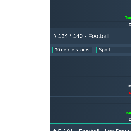
Tau
C
# 124 / 140 - Football
M
M
Tau
C