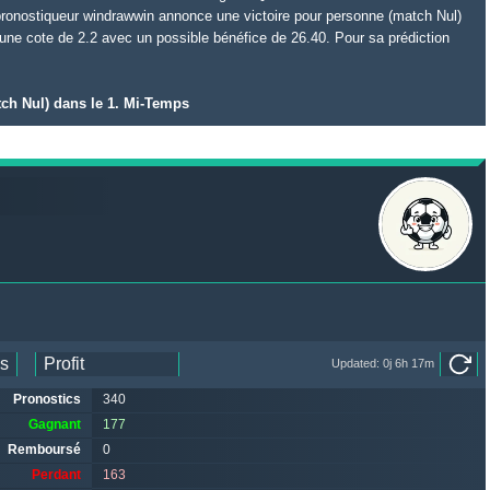
 pronostiqueur windrawwin annonce une victoire pour personne (match Nul)
une cote de 2.2 avec un possible bénéfice de 26.40. Pour sa prédiction
tch Nul) dans le 1. Mi-Temps
Updated: 0j 6h 17m
Pronostics
340
Gagnant
177
Remboursé
0
Perdant
163