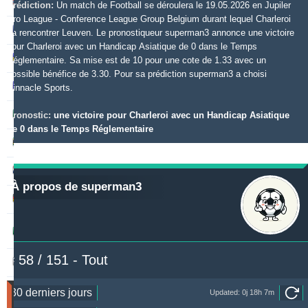
ibet
728.31
5.61 %
Prédiction:
Un match de Football se déroulera le 19.05.2026 en Jupiler
Pro League - Conference League Group Belgium durant lequel Charleroi
jontips
673.53
14.43 %
va rencontrer Leuven. Le pronostiqueur superman3 annonce une victoire
pour Charleroi avec un Handicap Asiatique de 0 dans le Temps
franko
412.75
1.84 %
Réglementaire. Sa mise est de 10 pour une cote de 1.33 avec un
possible bénéfice de 3.30. Pour sa prédiction superman3 a choisi
igariok10
406.60
3.13 %
Pinnacle Sports.
betman
401.88
9.48 %
Pronostic:
une victoire pour Charleroi avec un Handicap Asiatique
de 0 dans le Temps Réglementaire
razf
379.55
11.26 %
tennizexpert
281.76
13.71 %
À propos de superman3
windrawwin
272.32
-0.46 %
bonny
238.35
13.19 %
software
# 58 / 151 - Tout
awesome701
233.62
24.75 %
Matches
Updated: 0j 18h 7m
Gagnant