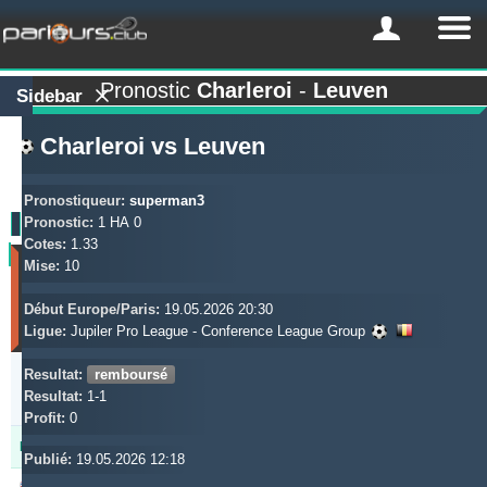
Pronostic
Charleroi
-
Leuven
Sidebar
Charleroi
vs
Leuven
Pronostiqueur:
superman3
Pronostic:
1 HA 0
Cotes:
1.33
Profit
Mise:
10
(Les
30
Début Europe/Paris:
19.05.2026 20:30
derniers
Ligue:
Jupiler Pro League - Conference League Group
jours)
Updated:
Resultat:
remboursé
0j
Resultat:
1-1
10h
49m
Profit:
0
Pronostiqueur
Profit
Rendement
Publié:
19.05.2026 12:18