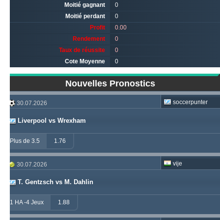
Moitié gagnant
0
Moitié perdant
0
Profit
0.00
Rendement
0
Taux de réussite
0
Cote Moyenne
0
Nouvelles Pronostics
soccerpunter
30.07.2026
Liverpool vs Wrexham
Plus de 3.5
1.76
vije
30.07.2026
T. Gentzsch vs M. Dahlin
1 HA -4 Jeux
1.88