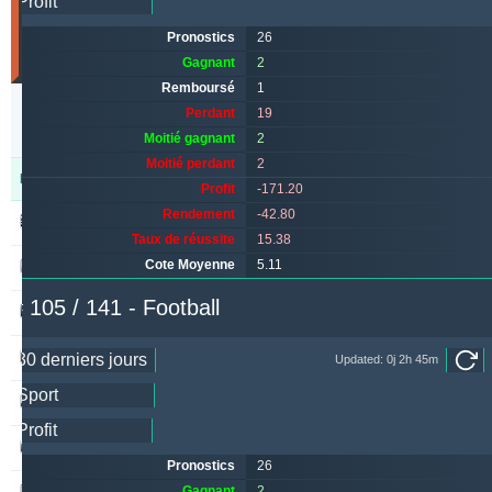
(Les
30
Pronostics
26
derniers
Gagnant
2
jours)
Remboursé
1
Updated:
Perdant
19
0j
16h
Moitié gagnant
2
13m
Moitié perdant
2
Pronostiqueur
Gagnant
Remboursé
Perdant
Profit
-171.20
Rendement
-42.80
alepou
945
65
394
Taux de réussite
15.38
Cote Moyenne
5.11
vitibet
406
25
277
# 105 / 141 - Football
hovi
393
28
361
babetko
386
2
456
Updated: 0j 2h 45m
vije
353
32
346
ivantsochev
352
41
459
Pronostics
26
soccervista
Gagnant
2