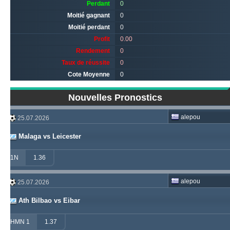
Perdant
0
Moitié gagnant
0
Moitié perdant
0
Profit
0.00
Rendement
0
Taux de réussite
0
Cote Moyenne
0
Nouvelles Pronostics
alepou
25.07.2026
Malaga vs Leicester
1N
1.36
alepou
25.07.2026
Ath Bilbao vs Eibar
HMN 1
1.37