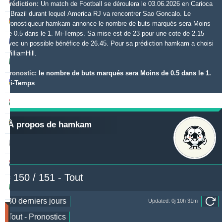
ibet
728.31
5.61 %
Prédiction:
Un match de Football se déroulera le 03.06.2026 en Carioca
2 Brazil durant lequel America RJ va rencontrer Sao Goncalo. Le
windrawwin
682.02
4.28 %
pronostiqueur hamkam annonce le nombre de buts marqués sera Moins
de 0.5 dans le 1. Mi-Temps. Sa mise est de 23 pour une cote de 2.15
jontips
673.53
14.43 %
avec un possible bénéfice de 26.45. Pour sa prédiction hamkam a choisi
WilliamHill.
betman
624.23
14.63 %
Pronostic:
le nombre de buts marqués sera Moins de 0.5 dans le 1.
franko
478.58
2.40 %
Mi-Temps
clone
472.82
5.36 %
razf
379.55
11.26 %
À propos de hamkam
liobet
345.63
0.56 %
tennizexpert
281.76
13.71 %
# 150 / 151 - Tout
bonny
238.35
13.19 %
software
Updated: 0j 10h 31m
Matches
Gagnant