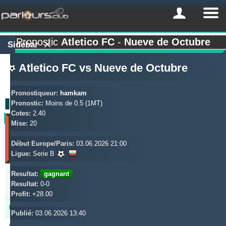
Pronostic
Atletico FC
-
Nueve de Octubre
Sidebar
Atletico FC
vs
Nueve de Octubre
Pronostiqueur:
hamkam
Pronostic:
Moins de 0.5 (1MT)
Cotes:
2.40
Profit
Mise:
20
(Les
30
Début Europe/Paris:
03.06.2026 21:00
derniers
Ligue:
Serie B
jours)
Updated:
Resultat:
gagnant
0j
Resultat:
0-0
19h
23m
Profit:
+28.00
Pronostiqueur
Profit
Rendement
Publié:
03.06.2026 13:40