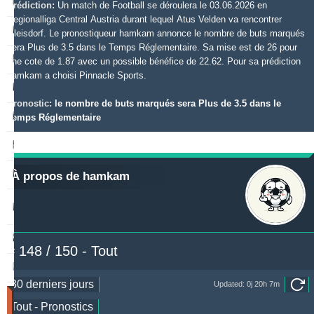
ibet
780.31
6.09 %
Prédiction:
Un match de Football se déroulera le 03.06.2026 en
Regionalliga Central Austria durant lequel Atus Velden va rencontrer
jontips
673.53
14.43 %
Gleisdorf. Le pronostiqueur hamkam annonce le nombre de buts marqués
sera Plus de 3.5 dans le Temps Réglementaire. Sa mise est de 26 pour
windrawwin
524.28
2.22 %
une cote de 1.87 avec un possible bénéfice de 22.62. Pour sa prédiction
hamkam a choisi Pinnacle Sports.
igariok10
420.15
3.22 %
Pronostic:
le nombre de buts marqués sera Plus de 3.5 dans le
razf
379.55
11.26 %
Temps Réglementaire
franko
366.86
1.35 %
betman
337.72
8.17 %
À propos de hamkam
bonny
288.35
16.51 %
software
tennizexpert
281.76
13.71 %
# 148 / 150 - Tout
awesome701
222.84
26.06 %
Updated: 0j 20h 7m
Matches
Gagnant