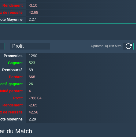
Rendement
-3.10
x de réussite
42.68
ote Moyenne
2.27
Updated: 0j 15h 59m
Pronostics
1290
Gagnant
523
Remboursé
69
Perdant
668
oitié gagnant
26
oitié perdant
4
Profit
-768.04
Rendement
-2.65
x de réussite
42.56
ote Moyenne
2.29
tat du Match