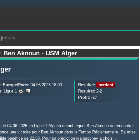
queurs
ic
Ben Aknoun
-
USM Alger
ger
t Europe/Paris:
04.06.2026 18:00
Resultat:
perdant
e:
Ligue 1
Resultat:
2-2
Profit:
-27
 le 04.06.2026 en Ligue 1 Algeria durant lequel Ben Aknoun va rencontrer
nonce une victoire pour Ben Aknoun dans le Temps Réglementaire. Sa mise
ble bénéfice de 22.68. Pour sa prédiction ivantsochev a choisi .