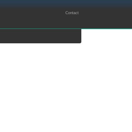
Contact