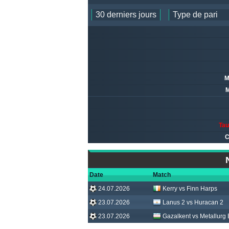
M
M
Tau
C
Date
Match
24.07.2026
Kerry vs Finn Harps
23.07.2026
Lanus 2 vs Huracan 2
23.07.2026
Gazalkent vs Metallurg