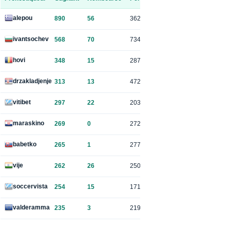
alepou
890
56
362
ivantsochev
568
70
734
hovi
348
15
287
drzakladjenje
313
13
472
vitibet
297
22
203
maraskino
269
0
272
babetko
265
1
277
vije
262
26
250
soccervista
254
15
171
valderamma
235
3
219