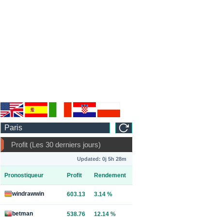
Profit (Les 30 derniers jours)
Updated: 0j 5h 28m
Pronostiqueur
Profit
Rendement
windrawwin
603.13
3.14 %
betman
538.76
12.14 %