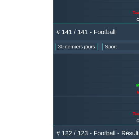
Tau
C
# 141 / 141 - Football
M
M
Tau
C
# 122 / 123 - Football - Résul