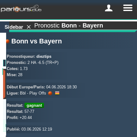
Pronostic
Bonn
-
Bayern
Sidebar
Bonn
vs
Bayern
Pronostiqueur:
dieztips
Pronostic:
2 HA -6.5 (TR+P)
Cotes:
1.73
Profit
Mise:
28
(Les
30
Début Europe/Paris:
04.06.2026 18:30
derniers
Ligue:
Bbl - Play Offs
jours)
Updated:
Resultat:
gagnant
0j
Resultat:
57-77
0h
35m
Profit:
+20.44
Pronostiqueur
Profit
Rendement
Publié:
03.06.2026 12:19