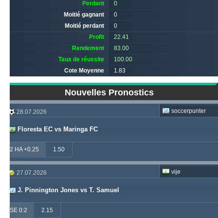
Perdant
0
Moitié gagnant
0
Moitié perdant
0
Profit
22.41
Rendement
83.00
Taux de réussite
100.00
Cote Moyenne
1.83
Nouvelles Pronostics
soccerpunter
28.07.2026
Floresta EC vs Maringa FC
2 HA +0.25
1.50
vije
27.07.2026
J. Pinnington Jones vs T. Samuel
SE 0:2
2.15