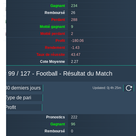
Gagnant
234
adibet
329
29
450
Remboursé
26
Perdant
288
jose
318
70
335
Moitié gagnant
9
Moitié perdant
2
ibet
240
0
222
Profit
-180.06
Rendement
-1.43
Taux de réussite
43.47
Cote Moyenne
2.27
# 99 / 127 - Football - Résultat du Match
Updated: 0j 4h 25m
Pronostics
222
Gagnant
96
Remboursé
0