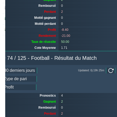
Remboursé
0
vitibet
266
17
174
Perdant
2
Moitié gagnant
0
samispaco
225
1
289
Moitié perdant
0
vije
225
25
213
Profit
-8.40
Rendement
-21.00
Taux de réussite
50.00
Cote Moyenne
1.71
# 74 / 125 - Football - Résultat du Match
Updated: 0j 19h 25m
Pronostics
4
Gagnant
2
Remboursé
0
Perdant
2