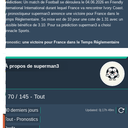
windrawwin
558.28
3.96 %
Prédiction:
Un match de Football se déroulera le 04.06.2026 en Friendly
International International durant lequel France va rencontrer Ivory Coast.
betman
538.76
12.14 %
Le pronostiqueur superman3 annonce une victoire pour France dans le
Temps Réglementaire. Sa mise est de 10 pour une cote de 1.31 avec un
babetko
428.72
4.07 %
possible bénéfice de 3.10. Pour sa prédiction superman3 a choisi
Pinnacle Sports.
soccervista
309.60
1.60 %
Pronostic:
une victoire pour France dans le Temps Réglementaire
kichwa2xr
303.30
7.92 %
jacksparrow
301.13
5.12 %
À propos de superman3
franko
276.21
1.44 %
vitibet
273.45
0.71 %
prospurs19
270.98
7.55 %
# 70 / 145 - Tout
stainless010
262.35
7.30 %
Updated: 0j 17h 49m
Matches
Gagnant
(Les