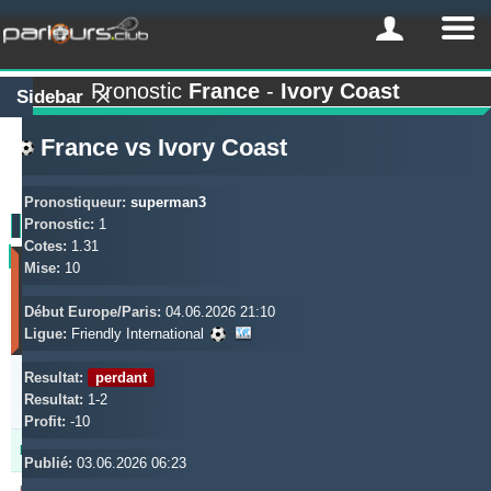
Pronostic
France
-
Ivory Coast
Sidebar
France
vs
Ivory Coast
Pronostiqueur:
superman3
Pronostic:
1
Cotes:
1.31
Profit
Mise:
10
(Les
30
Début Europe/Paris:
04.06.2026 21:10
derniers
Ligue:
Friendly International
jours)
Updated:
Resultat:
perdant
0j
Resultat:
1-2
20h
34m
Profit:
-10
Pronostiqueur
Profit
Rendement
Publié:
03.06.2026 06:23