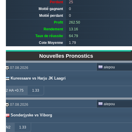
Perdant
25
Moitié gagnant
0
Moitié perdant
0
Profit
262.50
Rendement
13.16
Taux de réussite
64.79
Cote Moyenne
1.79
Nouvelles Pronostics
alepou
07.08.2026
Kuressaare vs Harju JK Laagri
2 HA +0.75
1.33
alepou
07.08.2026
Sonderjyske vs Viborg
N2
1.33