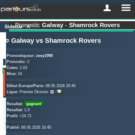
Pronostic
Galway
-
Shamrock Rovers
Sidebar
Galway
vs
Shamrock Rovers
Pronostiqueur:
zexy1990
Pronostic:
2
Cotes:
2.03
Profit
Mise:
24
(Les
30
Début Europe/Paris:
08.05.2026 20:45
derniers
Ligue:
Premier Division
jours)
Updated:
Resultat:
gagnant
0j
Resultat:
1-3
11h
19m
Profit:
+24.72
Pronostiqueur
Profit
Rendement
Publié:
08.05.2026 16:45