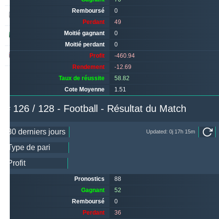
Remboursé
0
adibet
329
29
450
Perdant
49
Moitié gagnant
0
jose
318
70
335
Moitié perdant
0
ibet
240
0
222
Profit
-460.94
Rendement
-12.69
Taux de réussite
58.82
Cote Moyenne
1.51
# 126 / 128 - Football - Résultat du Match
Updated: 0j 17h 15m
Pronostics
88
Gagnant
52
Remboursé
0
Perdant
36