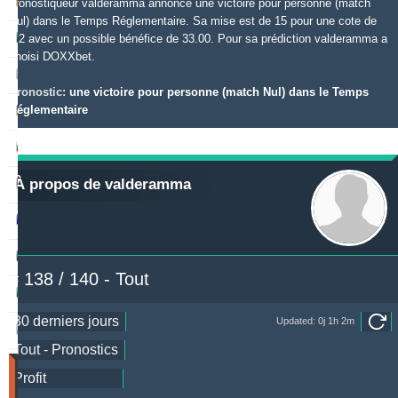
windrawwin
603.13
3.14 %
pronostiqueur valderamma annonce une victoire pour personne (match
Nul) dans le Temps Réglementaire. Sa mise est de 15 pour une cote de
betman
3.2 avec un possible bénéfice de 33.00. Pour sa prédiction valderamma a
538.76
12.14 %
choisi DOXXbet.
kichwa2xr
532.54
19.26 %
Pronostic:
une victoire pour personne (match Nul) dans le Temps
Réglementaire
franko
391.22
3.43 %
sf49ers
357.29
5.01 %
À propos de valderamma
jacksparrow
348.40
6.36 %
igariok10
321.15
3.56 %
masterofbet777
265.29
21.89 %
# 138 / 140 - Tout
samispaco
249.57
0.96 %
Updated: 0j 1h 2m
hamkam2xr
229.39
3.31 %
Matches
Gagnant
(Les