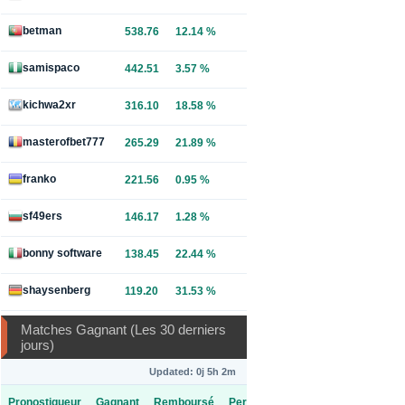
betman
538.76
12.14 %
samispaco
442.51
3.57 %
kichwa2xr
316.10
18.58 %
masterofbet777
265.29
21.89 %
franko
221.56
0.95 %
sf49ers
146.17
1.28 %
bonny software
138.45
22.44 %
shaysenberg
119.20
31.53 %
Matches Gagnant (Les 30 derniers
jours)
Updated: 0j 5h 2m
Pronostiqueur
Gagnant
Remboursé
Perdant