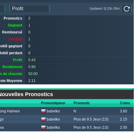
Updated: 0j 15h 30m
Pronostics
2
Gagnant
1
Remboursé
0
Perdant
1
oitié gagnant
0
oitié perdant
0
Profit
0.43
Rendement
0.90
x de réussite
50.00
ote Moyenne
2.11
Nouvelles Pronostics
Pronostiqueur
Pronostic
Cotes
ntong Haimen
babetko
N
3.60
ogo
babetko
Plus de 9.5 Jeux (1S)
2.15
lva
babetko
Plus de 9.5 Jeux (1S)
2.00