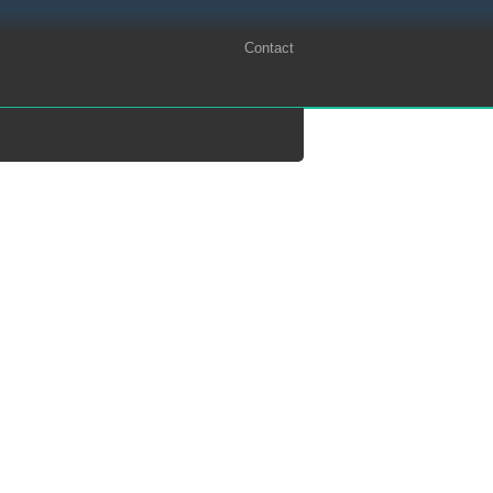
Contact