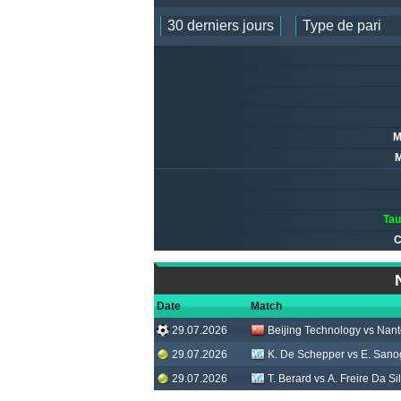
M
M
Tau
C
Date
Match
29.07.2026
Beijing Technology vs Na
29.07.2026
K. De Schepper vs E. San
29.07.2026
T. Berard vs A. Freire Da Si