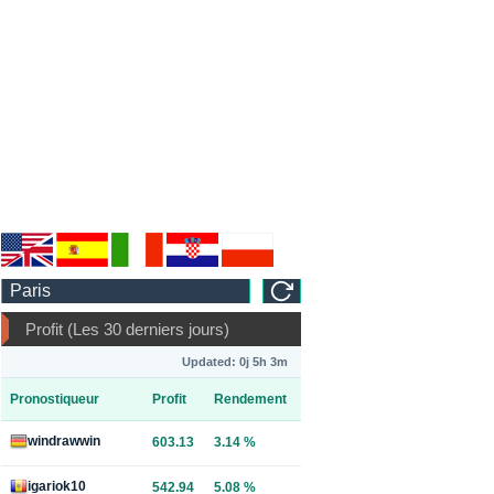
Profit (Les 30 derniers jours)
Updated: 0j 5h 3m
Pronostiqueur
Profit
Rendement
windrawwin
603.13
3.14 %
igariok10
542.94
5.08 %