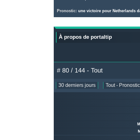
Pronostic:
une victoire pour Netherlands 
À propos de portaltip
# 80 / 144 - Tout
M
M