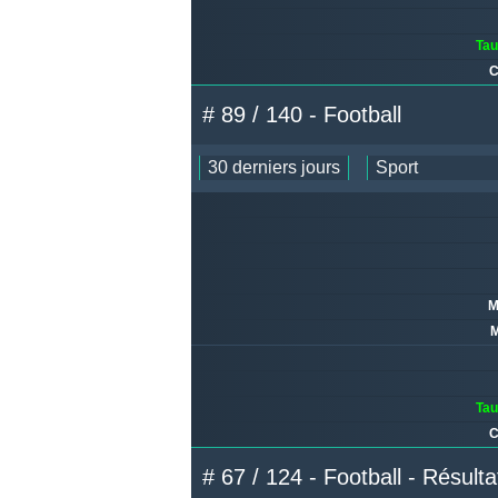
Tau
C
# 89 / 140 - Football
M
M
Tau
C
# 67 / 124 - Football - Résult