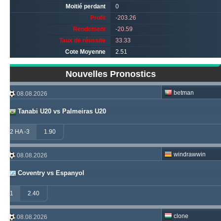
Moitié perdant
0
Profit
-203.26
Rendement
-20.59
Taux de réussite
33.33
Cote Moyenne
2.51
Nouvelles Pronostics
betman
08.08.2026
Tanabi U20 vs Palmeiras U20
2 HA -3
1.90
windrawwin
08.08.2026
Coventry vs Espanyol
1
2.40
clone
08.08.2026