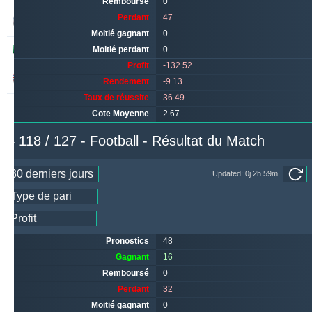
Remboursé
0
Perdant
47
adibet
329
29
450
Moitié gagnant
0
jose
Moitié perdant
0
318
70
335
Profit
-132.52
ibet
240
0
222
Rendement
-9.13
Taux de réussite
36.49
Cote Moyenne
2.67
# 118 / 127 - Football - Résultat du Match
Updated: 0j 2h 59m
Pronostics
48
Gagnant
16
Remboursé
0
Perdant
32
Moitié gagnant
0