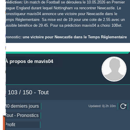
ibet
733.46
5.94 %
Prédiction:
Un match de Football se déroulera le 10.05.2026 en Premier
League England durant lequel Nottingham va rencontrer Newcastle. Le
windrawwin
724.48
4.60 %
pronostiqueur mavis04 annonce une victoire pour Newcastle dans le
Temps Réglementaire. Sa mise est de 19 pour une cote de 2.55 avec un
jontips
673.53
14.43 %
possible bénéfice de 29.45. Pour sa prédiction mavis04 a choisi 10Bet.
igariok10
537.27
4.19 %
Pronostic:
une victoire pour Newcastle dans le Temps Réglementaire
franko
428.34
2.19 %
betman
404.39
9.98 %
À propos de mavis04
razf
379.55
11.26 %
smartbet
340.98
3.91 %
# 103 / 150 - Tout
tennizexpert
281.76
13.71 %
Updated: 0j 2h 10m
sharptipster
269.22
9.73 %
Matches
Gagnant
(Les