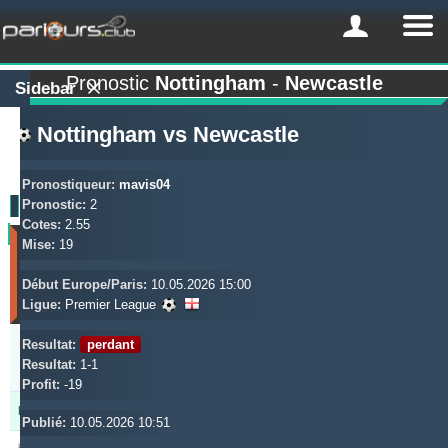
Pronostic
Nottingham
-
Newcastle
Sidebar
Nottingham
vs
Newcastle
Pronostiqueur:
mavis04
Pronostic:
2
Cotes:
2.55
Profit
Mise:
19
(Les
30
Début Europe/Paris:
10.05.2026 15:00
derniers
Ligue:
Premier League
jours)
Updated:
Resultat:
perdant
0j
Resultat:
1-1
18h
51m
Profit:
-19
Pronostiqueur
Profit
Rendement
Publié:
10.05.2026 10:51