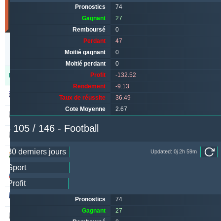
Pronostics
74
30
derniers
Gagnant
27
jours)
Remboursé
0
Updated:
Perdant
47
0j
Moitié gagnant
0
18h
50m
Moitié perdant
0
Profit
-132.52
Pronostiqueur
Gagnant
Remboursé
Perdant
Rendement
-9.13
alepou
853
65
367
Taux de réussite
36.49
Cote Moyenne
2.67
vitibet
515
33
353
# 105 / 146 - Football
soccervista
458
27
319
Updated: 0j 2h 59m
vije
456
44
430
babetko
428
2
542
hovi
366
28
361
Pronostics
74
Gagnant
27
liobet
344
8
372