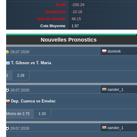
Profit
-200.29
Rendement
-10.16
Taux de réussite
46.15
Cote Moyenne
1.97
Nouvelles Pronostics
dominik
28.07.2026
T. Gibson vs T. Maria
2
2.28
xander_1
28.07.2026
Dep. Cuenca vs Emelec
Moins de 2.75
1.33
xander_1
29.07.2026