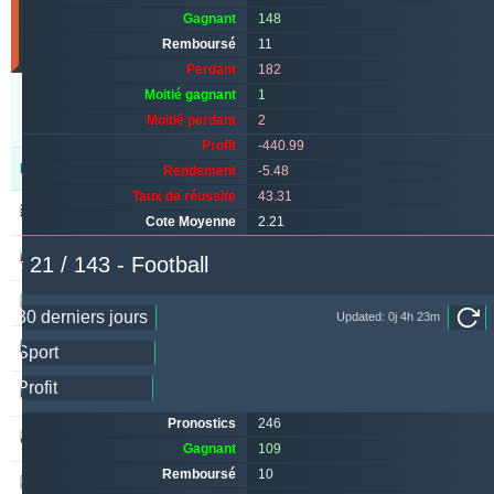
30
Gagnant
148
derniers
Remboursé
11
jours)
Perdant
182
Updated:
Moitié gagnant
1
0j
17h
Moitié perdant
2
51m
Profit
-440.99
Pronostiqueur
Gagnant
Remboursé
Perdant
Rendement
-5.48
Taux de réussite
43.31
alepou
1066
74
436
Cote Moyenne
2.21
ivantsochev
448
58
598
# 21 / 143 - Football
vitibet
377
23
258
Updated: 0j 4h 23m
hovi
376
29
351
babetko
367
2
424
Pronostics
246
vije
327
31
318
Gagnant
109
Remboursé
10
soccervista
319
18
219