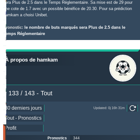
windrawwin
603.13
3.14 %
sera Plus de 2.5 dans le Temps Réglementaire. Sa mise est de 29 pour
une cote de 1.7 avec un possible bénéfice de 20.30. Pour sa prédiction
igariok10
542.94
5.08 %
hamkam a choisi Unibet.
betman
538.76
12.14 %
Pronostic:
le nombre de buts marqués sera Plus de 2.5 dans le
Temps Réglementaire
kichwa2xr
454.24
19.35 %
samispaco
267.57
1.17 %
À propos de hamkam
masterofbet777
265.29
21.89 %
hamkam2xr
256.94
10.17 %
prospurs19
238.16
12.79 %
# 133 / 143 - Tout
sf49ers
236.06
3.69 %
Updated: 0j 16h 31m
franko
199.89
0.65 %
Matches
Gagnant
Pronostics
344
(Les