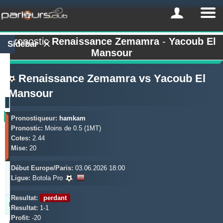
Pronostic
Renaissance Zemamra
-
Yacoub El
Sidebar
Mansour
Renaissance Zemamra
vs
Yacoub El
Mansour
Pronostiqueur:
hamkam
Profit
(Les
Pronostic:
Moins de 0.5 (1MT)
30
Cotes:
2.44
derniers
Mise:
20
jours)
Début Europe/Paris:
03.06.2026 18:00
Updated:
0j
Ligue:
Botola Pro
0h
56m
Resultat:
perdant
Pronostiqueur
Profit
Rendement
Resultat:
1-1
Profit:
-20