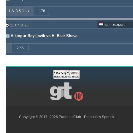
1 HA -3.5 Jeux
1.78
tennizexpert
21.07.2026
Vikingur Reykjavik vs H. Beer Sheva
1
2.55
Copyright © 2017–2026
Parieurs.Club
- Pronostics Sportifs