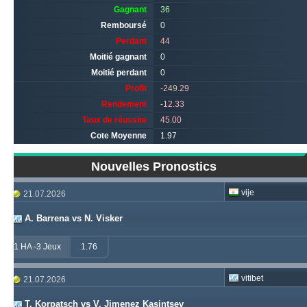
Gagnant
36
Remboursé
0
Perdant
44
Moitié gagnant
0
Moitié perdant
0
Profit
-249.29
Rendement
-12.33
Taux de réussite
45.00
Cote Moyenne
1.97
Nouvelles Pronostics
vije
21.07.2026
A. Barrena vs N. Visker
1 HA -3 Jeux
1.76
vitibet
21.07.2026
T. Korpatsch vs V. Jimenez Kasintsev