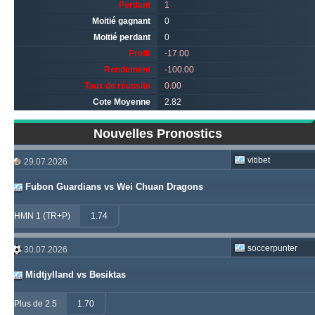
Perdant
1
Moitié gagnant
0
Moitié perdant
0
Profit
-17.00
Rendement
-100.00
Taux de réussite
0.00
Cote Moyenne
2.82
Nouvelles Pronostics
vitibet
29.07.2026
Fubon Guardians vs Wei Chuan Dragons
HMN 1 (TR+P)
1.74
soccerpunter
30.07.2026
Midtjylland vs Besiktas
Plus de 2.5
1.70