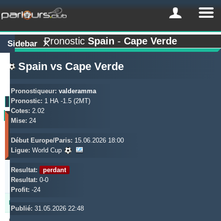
Pronostic
Spain
-
Cape Verde
Sidebar
Spain
vs
Cape Verde
Pronostiqueur:
valderamma
Pronostic:
1 HA -1.5 (2MT)
Cotes:
2.02
Profit
Mise:
24
(Les
30
Début Europe/Paris:
15.06.2026 18:00
derniers
Ligue:
World Cup
jours)
Updated:
Resultat:
perdant
0j
Resultat:
0-0
22h
54m
Profit:
-24
Pronostiqueur
Profit
Rendement
Publié:
31.05.2026 22:48