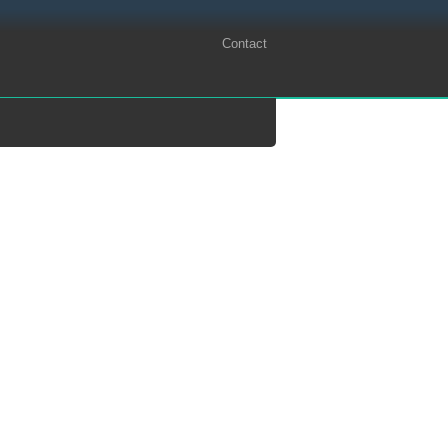
Contact