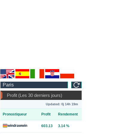
Profit (Les 30 derniers jours)
Updated: 0j 14h 19m
Pronostiqueur
Profit
Rendement
windrawwin
603.13
3.14 %