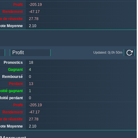
Profit
-205.19
Rendement
-47.17
x de réussite
27.78
ote Moyenne
2.10
Updated: 0j 0h 50m
Pronostics
18
Gagnant
4
Remboursé
0
Perdant
13
oitié gagnant
1
oitié perdant
0
Profit
-205.19
Rendement
-47.17
x de réussite
27.78
ote Moyenne
2.10