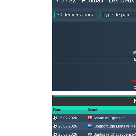
# 0 / 82 - Football - Les Deu
M
M
Tau
C
Date
Match
26.07.2026
Asane vs Egersund
26.07.2026
Kingborough Lions vs Mel
25.07.2026
Santos vs Chapecoense