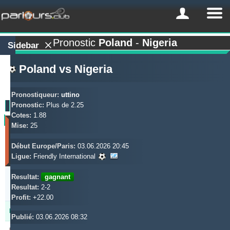
Pronostic
Poland
-
Nigeria
Sidebar
Poland
vs
Nigeria
Pronostiqueur:
uttino
Pronostic:
Plus de 2.25
Cotes:
1.88
Profit
Mise:
25
(Les
30
Début Europe/Paris:
03.06.2026 20:45
derniers
Ligue:
Friendly International
jours)
Updated:
Resultat:
gagnant
0j
Resultat:
2-2
17h
8m
Profit:
+22.00
Pronostiqueur
Profit
Rendement
Publié:
03.06.2026 08:32