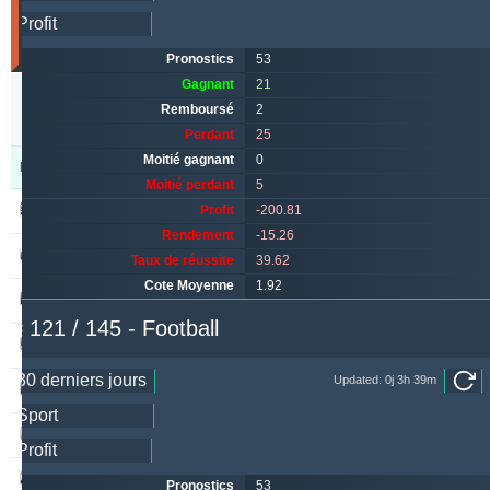
30
derniers
jours)
Pronostics
53
Gagnant
21
Updated:
0j
Remboursé
2
17h
7m
Perdant
25
Moitié gagnant
0
Pronostiqueur
Gagnant
Remboursé
Perdant
Moitié perdant
5
alepou
953
53
Profit
-200.81
390
Rendement
-15.26
ivantsochev
571
70
719
Taux de réussite
39.62
Cote Moyenne
1.92
hovi
376
31
304
# 121 / 145 - Football
drzakladjenje
328
13
504
Updated: 0j 3h 39m
valderamma
284
3
283
makau2xr
273
21
339
maraskino
267
0
267
Pronostics
53