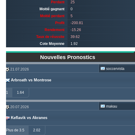
Perdant
25
Moitié gagnant
0
Moitié perdant
5
Profit
-200.81
Rendement
-15.26
Taux de réussite
39.62
Cote Moyenne
1.92
Nouvelles Pronostics
soccervista
21.07.2026
Arbroath vs Montrose
1
1.64
makau
20.07.2026
Keflavik vs Akranes
Plus de 3.5
2.02